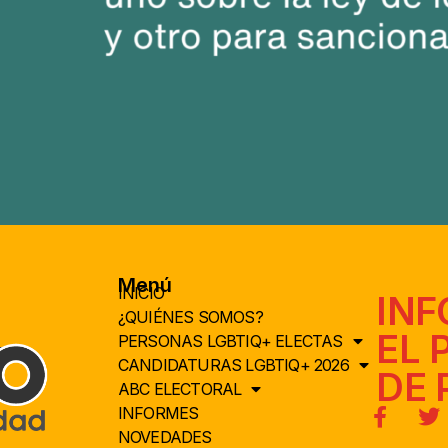
Menú
INICIO
INF
¿QUIÉNES SOMOS?
EL 
PERSONAS LGBTIQ+ ELECTAS
CANDIDATURAS LGBTIQ+ 2026
DE 
ABC ELECTORAL
INFORMES
NOVEDADES